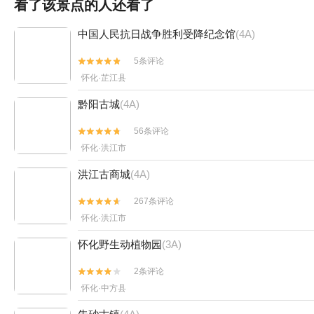
看了该景点的人还看了
中国人民抗日战争胜利受降纪念馆
(4A)
5条评论


怀化·芷江县
黔阳古城
(4A)
56条评论


怀化·洪江市
洪江古商城
(4A)
267条评论


怀化·洪江市
怀化野生动植物园
(3A)
2条评论


怀化·中方县