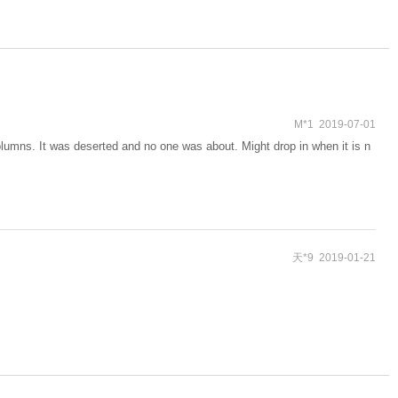
M*1 2019-07-01
olumns. It was deserted and no one was about. Might drop in when it is n
天*9 2019-01-21