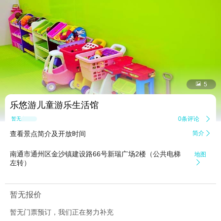


5
乐悠游儿童游乐生活馆
0条评论

暂无点评
查看景点简介及开放时间
简介

南通市通州区金沙镇建设路66号新瑞广场2楼（公共电梯
地图
左转）

暂无报价
暂无门票预订，我们正在努力补充