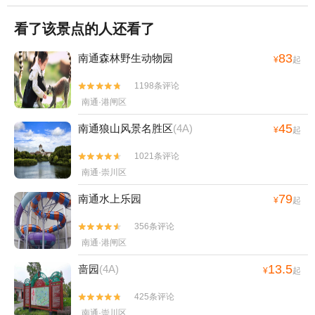
看了该景点的人还看了
83
南通森林野生动物园
¥
起
1198条评论


南通·港闸区
45
南通狼山风景名胜区
(4A)
¥
起
1021条评论


南通·崇川区
79
南通水上乐园
¥
起
356条评论


南通·港闸区
13.5
啬园
(4A)
¥
起
425条评论


南通·崇川区