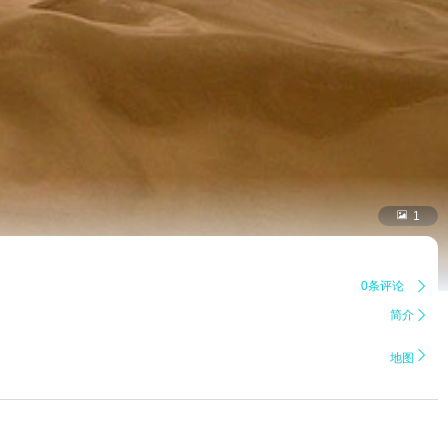

1
0条评论

简介


地图