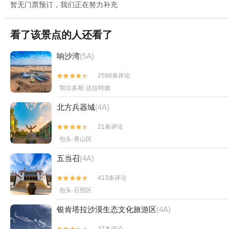
暂无门票预订，我们正在努力补充
看了该景点的人还看了
响沙湾
(5A)
2598条评论


鄂尔多斯·达拉特旗
北方兵器城
(4A)
21条评论


包头·青山区
五当召
(4A)
413条评论


包头·石拐区
银肯塔拉沙漠生态文化旅游区
(4A)