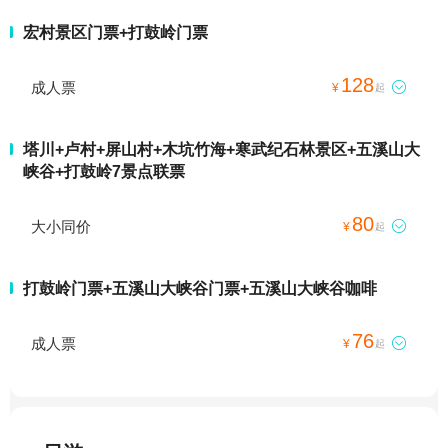
宏村景区门票+打鼓岭门票
128
成人票

¥
起
塔川+卢村+屏山村+木坑竹海+寒武纪石林景区+五溪山大
峡谷+打鼓岭7景点联票
80
大小同价

¥
起
打鼓岭门票+五溪山大峡谷门票+五溪山大峡谷咖啡
76
成人票

¥
起