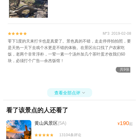
景区+新安江塔坑三口柑橘园+新安江水世界
+新安江国画长廊游船+棠樾牌坊群鲍家花园
+北京D-life礼堂+寒武纪石林景区+合肥万普
拓展基地（黄山）+守拙园+古徽州文化旅游
M*3 2019-02-08


区+阳产土楼+黄山风景区太平索道+黄山白
零下1度的天来打卡也是真爱了。景色真的不错，走走停停拍拍照，要
云宾馆+黄山北海宾馆+黄山本地玩乐+黄山
是天热一天下去戏个水更是不错的体验。在景区出口找了户农家吃
狮林大酒店+黄山喜乐汇演出+黎阳水街+宏
饭，老两个非常淳朴，一荤一素一个汤外加几个茶叶蛋才收我们60
村冰雪世界+黄山市徽州雕刻博物馆+岭南景
块，必须打个广告—余杰饭馆！
区+新安江激情水世界+黄山宏村国际滑翔伞
共9张
基地+太平湖峡谷漂流+宏村-画桥+新安江景
区《江清月近人》实景演艺+西汉广德王国古
都+黄山屯之谷景区+黄山市城市展示馆+黄
查看全部点评

山不夜城+漫溪里游乐园+稽灵山欢乐世界
+五溪山大峡谷+黄山宏村国际滑翔伞基地(宏
看了该景点的人还看了
村大同动力伞基地)+新安江+梦幻新安江夜游
码头+西递石林水世界+徽州府衙+新安江+齐
190
黄山风景区
(5A)
¥
起
云山自由家营地+黄山徽秀1日游
13104条评论

