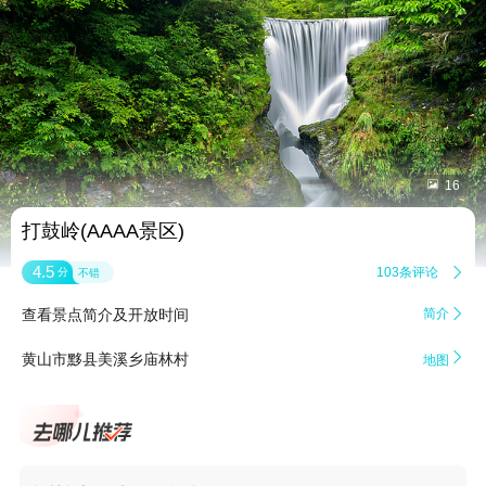


16
打鼓岭(AAAA景区)
4.5
103条评论

分
不错
查看景点简介及开放时间
简介


黄山市黟县美溪乡庙林村
地图