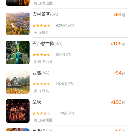
黄山·黄山区
94
宏村景区
(5A)
¥
起
9204条评论


黄山·黟县
105
石台牯牛降
(4A)
¥
起
624条评论


池州·石台县
94
西递
(5A)
¥
起
2926条评论


黄山·黟县
103
呈坎
¥
起
1120条评论


黄山·徽州区