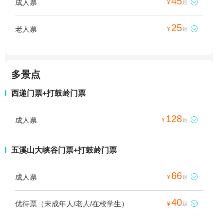
45
成人票

¥
起
25
老人票

¥
起
多景点
西递门票+打鼓岭门票
128
成人票

¥
起
五溪山大峡谷门票+打鼓岭门票
66
成人票

¥
起
40
优待票（未成年人/老人/在校学生）

¥
起