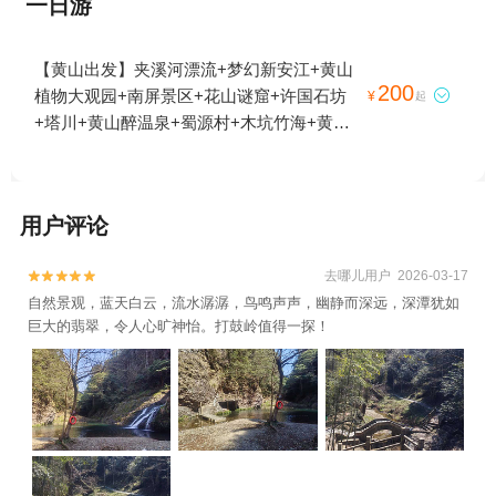
一日游
【黄山出发】夹溪河漂流+梦幻新安江+黄山
200
植物大观园+南屏景区+花山谜窟+许国石坊

¥
起
+塔川+黄山醉温泉+蜀源村+木坑竹海+黄山
天湖景区+新安江山水画廊+呈坎+屯溪老街
+唐模+翡翠谷+牯牛降风景区+太平湖+黄山
丰乐湖风景区+宏村景区+徽州古城+新安江
用户评论
龙舟漂游+赛金花故居+齐云山景区+西递+黄
山风景区+九龙瀑+光明顶+域见秀里·水镇+屏
去哪儿用户 2026-03-17


山村+古城岩+石台牯牛降+虎林园+黄山休宁
自然景观，蓝天白云，流水潺潺，鸟鸣声声，幽静而深远，深潭犹如
颜公河漂流+雄村景区+新安江水电站+打鼓
巨大的翡翠，令人心旷神怡。打鼓岭值得一探！
岭+徽州大峡谷+黄山-温泉景区+黄山野生猴
谷景区+卢村+牯牛降九龙+牯牛降历溪+黄山
黄帝源+杨家寨+养生河漂流+东黄山旅游度
假区+香溪漂流+黄山门+黄山云谷索道+斗山
街+新安江滨水旅游景区+芙蓉谷+新安江月
亮岛+《宏村阿菊》实景演出+横江山水竹筏
+西海大峡谷+黄山新安人家酒楼+洞天湾风