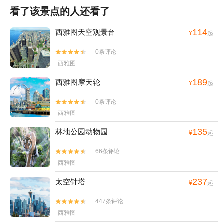
看了该景点的人还看了
114
西雅图天空观景台
¥
起
0条评论


西雅图
189
西雅图摩天轮
¥
起
0条评论


西雅图
135
林地公园动物园
¥
起
66条评论


西雅图
237
太空针塔
¥
起
447条评论


西雅图