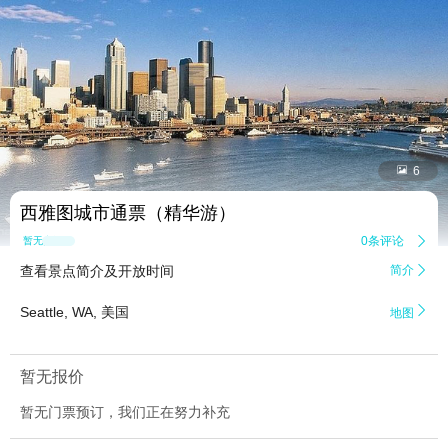


6
西雅图城市通票（精华游）
0条评论

暂无点评
查看景点简介及开放时间
简介


Seattle, WA, 美国
地图
暂无报价
暂无门票预订，我们正在努力补充