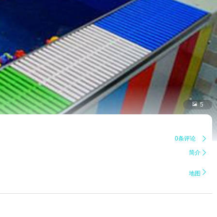

5
0条评论

简介


地图