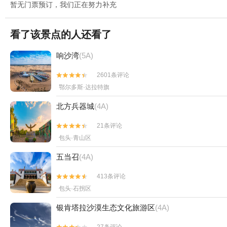
暂无门票预订，我们正在努力补充
看了该景点的人还看了
响沙湾
(5A)
2601条评论


鄂尔多斯·达拉特旗
北方兵器城
(4A)
21条评论


包头·青山区
五当召
(4A)
413条评论


包头·石拐区
银肯塔拉沙漠生态文化旅游区
(4A)