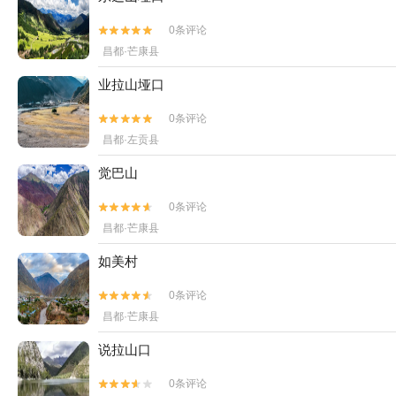
0条评论


昌都·芒康县
业拉山垭口
0条评论


昌都·左贡县
觉巴山
0条评论


昌都·芒康县
如美村
0条评论


昌都·芒康县
说拉山口
0条评论

