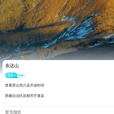
东达山
4.8
分
很棒
查看景点简介及开放时间
西藏自治区昌都市芒康县
暂无报价