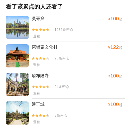
看了该景点的人还看了
100
吴哥窟
¥
起
1235条评论


暹粒
122
柬埔寨文化村
¥
起
93条评论


暹粒
100
塔布隆寺
¥
起
24条评论


暹粒
100
通王城
¥
起
3条评论


暹粒