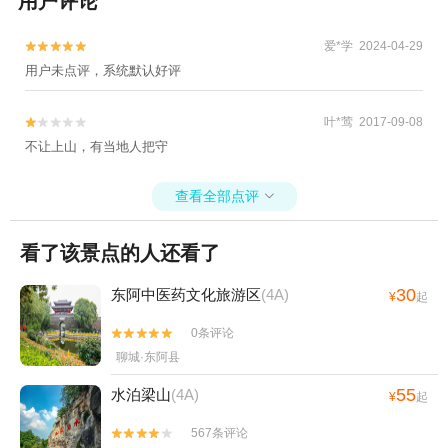
用户评论
爱*学 2024-04-29


用户未点评，系统默认好评
叶*莺 2017-09-08


不让上山，有当地人把守
查看全部点评

看了该景点的人还看了
30
东阿中医药文化旅游区
(4A)
¥
起
0条评论


聊城·东阿县
55
水泊梁山
(4A)
¥
起
567条评论

