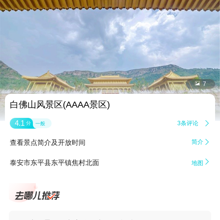


7
白佛山风景区(AAAA景区)
4.1
3条评论

分
一般
查看景点简介及开放时间
简介


泰安市东平县东平镇焦村北面
地图