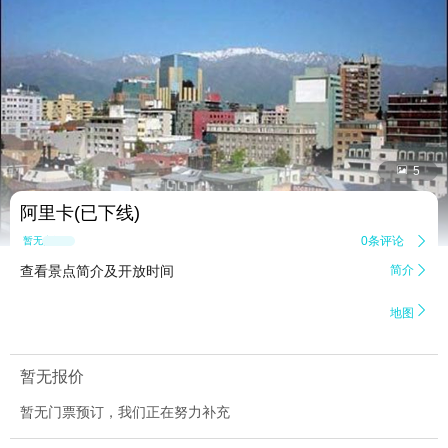


5
阿里卡(已下线)
0条评论

暂无点评
查看景点简介及开放时间
简介


地图
暂无报价
暂无门票预订，我们正在努力补充