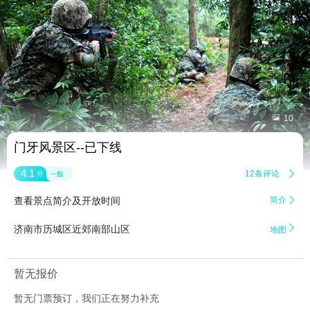


10
门牙风景区--已下线
4.1
12条评论

分
一般
查看景点简介及开放时间
简介


济南市历城区近郊南部山区
地图
暂无报价
暂无门票预订，我们正在努力补充