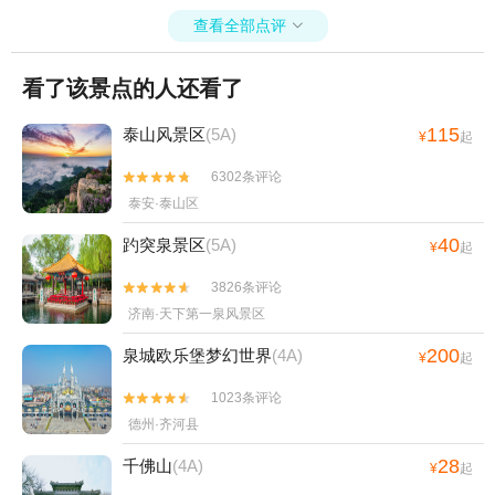
查看全部点评

看了该景点的人还看了
115
泰山风景区
(5A)
¥
起
6302条评论


泰安·泰山区
40
趵突泉景区
(5A)
¥
起
3826条评论


济南·天下第一泉风景区
200
泉城欧乐堡梦幻世界
(4A)
¥
起
1023条评论


德州·齐河县
28
千佛山
(4A)
¥
起