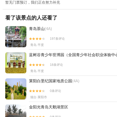
暂无门票预订，我们正在努力补充
看了该景点的人还看了
青岛茶山
(4A)
197条评论


青岛·平度
蓝树谷青少年世博园（全国青少年社会职业体验中
18条评论


青岛·平度
莱阳白垩纪国家地质公园
(4A)
0条评论


烟台·莱阳市
金阳光青岛天鹅湖景区