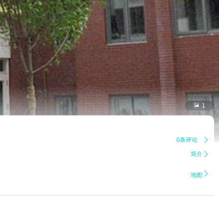

1
0条评论

简介


地图