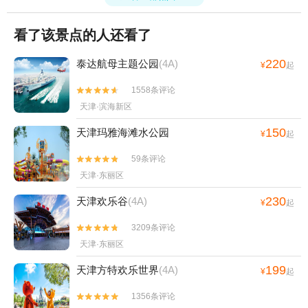
看了该景点的人还看了
220
泰达航母主题公园
(4A)
¥
起
1558条评论


天津·滨海新区
150
天津玛雅海滩水公园
¥
起
59条评论


天津·东丽区
230
天津欢乐谷
(4A)
¥
起
3209条评论


天津·东丽区
199
天津方特欢乐世界
(4A)
¥
起
1356条评论

