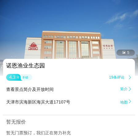


5
诺恩渔业生态园
4.3
19条评论

分
不错
查看景点简介及开放时间
简介


天津市滨海新区海滨大道17107号
地图
暂无报价
暂无门票预订，我们正在努力补充