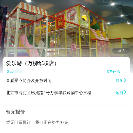


5
爱乐游（万柳华联店）
0条评论

暂无点评
查看景点简介及开放时间
简介


北京市海淀区巴沟路2号万柳华联购物中心三楼
地图
暂无报价
暂无门票预订，我们正在努力补充