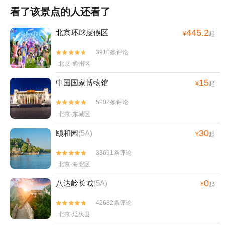
看了该景点的人还看了
445.2
北京环球度假区
¥
起
3910条评论


北京·通州区
15
中国国家博物馆
¥
起
5902条评论


北京·东城区
30
颐和园
(5A)
¥
起
33691条评论


北京·海淀区
0
八达岭长城
(5A)
¥
起
42682条评论


北京·延庆县