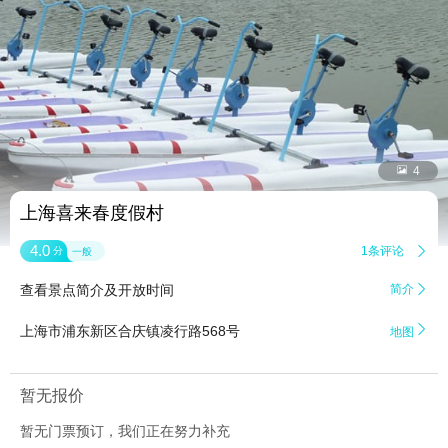


4
上海喜来春度假村
4.0
1条评论

分
一般
查看景点简介及开放时间
简介


上海市浦东新区合庆镇凌行路568号
地图
暂无报价
暂无门票预订，我们正在努力补充