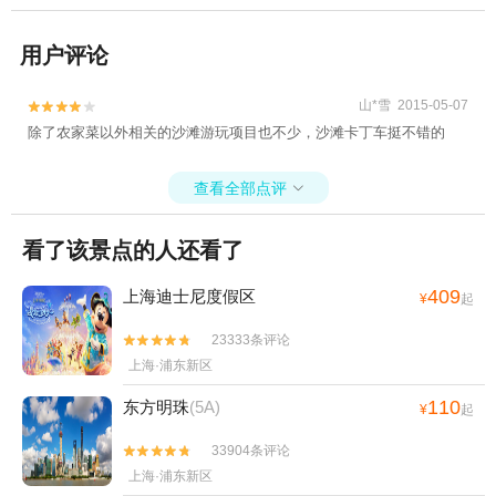
用户评论
山*雪 2015-05-07


除了农家菜以外相关的沙滩游玩项目也不少，沙滩卡丁车挺不错的
查看全部点评

看了该景点的人还看了
409
上海迪士尼度假区
¥
起
23333条评论


上海·浦东新区
110
东方明珠
(5A)
¥
起
33904条评论


上海·浦东新区