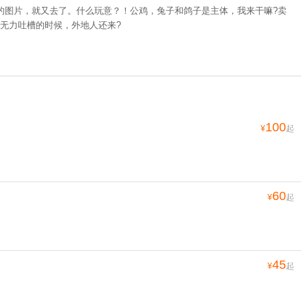
共8张
x*c 2019-08-20
的图片，就又去了。什么玩意？！公鸡，兔子和鸽子是主体，我来干嘛?卖
无力吐槽的时候，外地人还来?