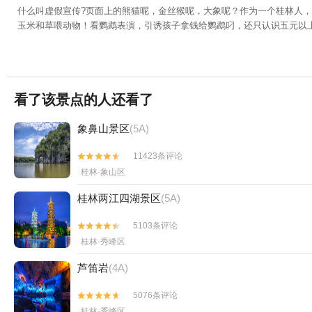


什么叫虚假宣传?页面上的熊猫呢，金丝猴呢，大象呢？作为一个桂林人
玉米和草喂动物！看鹦鹉表演，引诱孩子拿钱给鹦鹉叼，还只认识五元以
看了该景点的人还看了