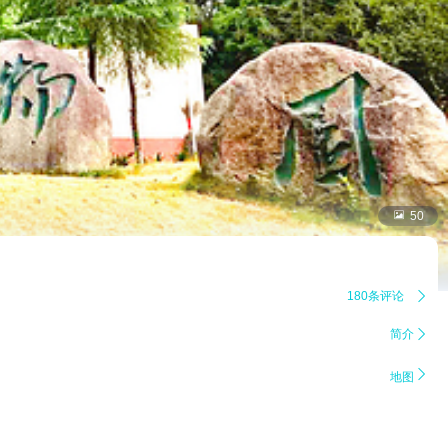

50
180条评论

简介


地图