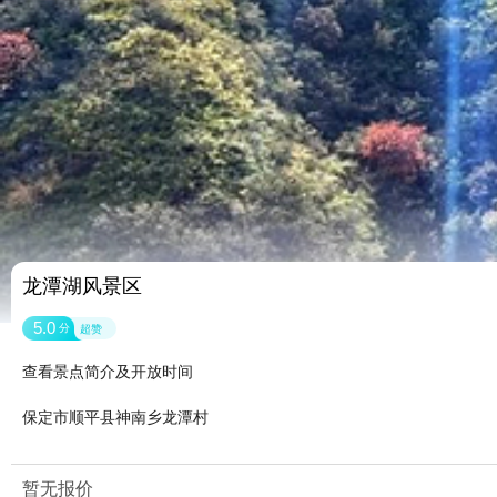
龙潭湖风景区
5.0
分
超赞
查看景点简介及开放时间
保定市顺平县神南乡龙潭村
暂无报价