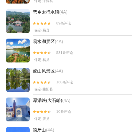
保定·涞源县
恋乡太行水镇
(4A)
89条评论


保定·易县
易水湖景区
(4A)
531条评论


保定·易县
虎山风景区
(4A)
160条评论


保定·曲阳县
潭瀑峡(大石峪)
(4A)
10条评论


保定·唐县
狼牙山
(4A)