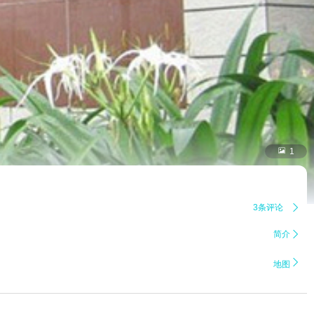

1
3条评论

简介


地图