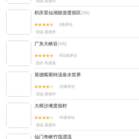
清远·英德市
积庆里仙湖旅游度假区
(4A)
0条评论


清远·英德市
广东大峡谷
(4A)
602条评论


韶关·乳源县
英德喀斯特汤泉水世界
10条评论


清远·英德市
大樟沙滩度假村
45条评论


清远·英德市
仙门奇峡竹筏漂流