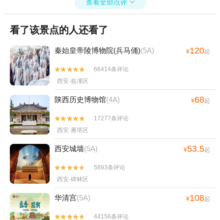
查看全部点评

看了该景点的人还看了
120
秦始皇帝陵博物院(兵马俑)
(5A)
¥
起
66414条评论


西安·临潼区
68
陕西历史博物馆
(4A)
¥
起
17277条评论


西安·雁塔区
53.5
西安城墙
(5A)
¥
起
5893条评论


西安·碑林区
108
华清宫
(5A)
¥
起
44156条评论

