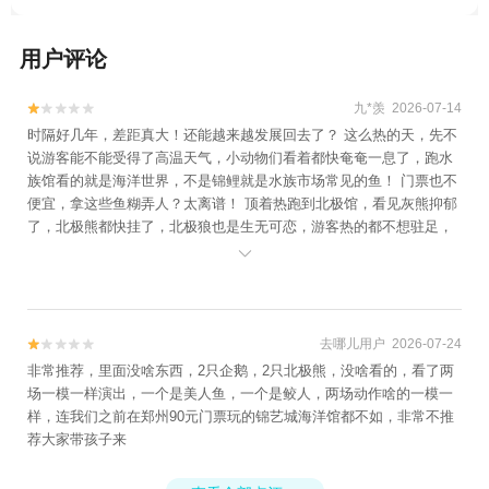
用户评论
九*羡 2026-07-14


时隔好几年，差距真大！还能越来越发展回去了？ 这么热的天，先不
说游客能不能受得了高温天气，小动物们看着都快奄奄一息了，跑水
族馆看的就是海洋世界，不是锦鲤就是水族市场常见的鱼！ 门票也不
便宜，拿这些鱼糊弄人？太离谱！ 顶着热跑到北极馆，看见灰熊抑郁
了，北极熊都快挂了，北极狼也是生无可恋，游客热的都不想驻足，
何况这些动物？年轻人都是叹气着走了，村民们玩的不亦乐乎，水池

旁边拖鞋排排坐，工作人员也是无精打采，馆长是不是要把你们村的
狗也要拖过来搞个啥？ 专业的事儿能不能交给专业的人做？玻璃已经
花的快看不成，十几年前的设备依然还在用，鱼的光线明显不对，鱼
鳞颜色整体发黑看不出来吗？ 整个没文化的在这虐待动物，也不知道
去哪儿用户 2026-07-24


你们这些年在干什么。中央空调不整修，拿柜式空调代替，领导看见
非常推荐，里面没啥东西，2只企鹅，2只北极熊，没啥看的，看了两
了该怎么安排你们呢？ 实在不行就别开门，放过这些物种，濒危物种
场一模一样演出，一个是美人鱼，一个是鲛人，两场动作啥的一模一
直接让你们养灭绝得了。 太残暴！ 别浪费这片地了，简单粗暴直接种
样，连我们之前在郑州90元门票玩的锦艺城海洋馆都不如，非常不推
麦吧，艹！
荐大家带孩子来