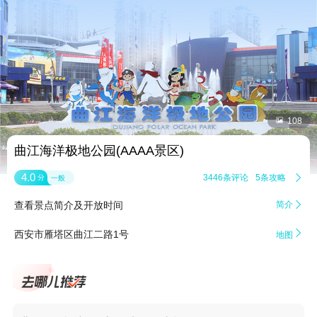


108
曲江海洋极地公园(AAAA景区)
4.0
3446条评论
5条攻略

分
一般
查看景点简介及开放时间
简介


西安市雁塔区曲江二路1号
地图