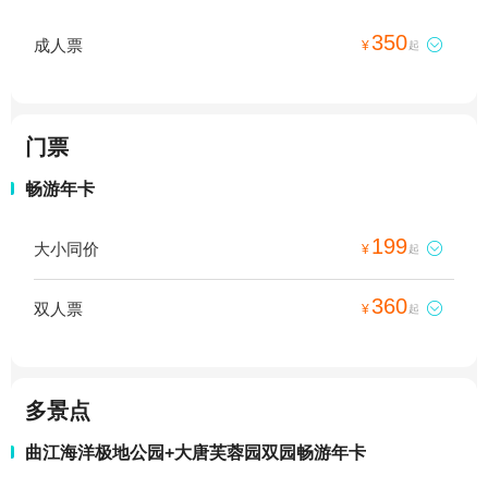
350
成人票

¥
起
门票
畅游年卡
199
大小同价

¥
起
360
双人票

¥
起
多景点
曲江海洋极地公园+大唐芙蓉园双园畅游年卡