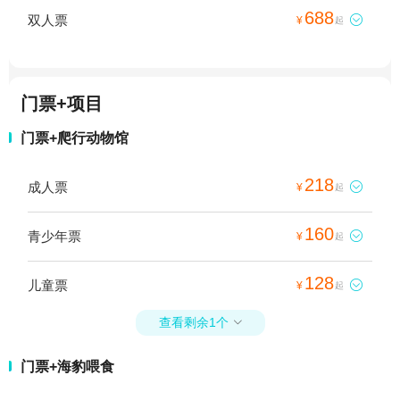
688
双人票

¥
起
门票+项目
门票+爬行动物馆
218
成人票

¥
起
160
青少年票

¥
起
128
儿童票

¥
起
查看剩余1个

门票+海豹喂食