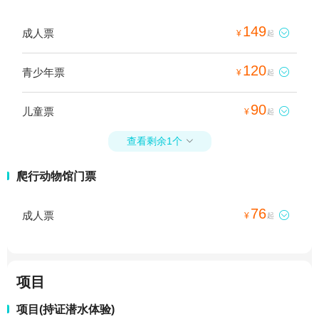
149
成人票

¥
起
120
青少年票

¥
起
90
儿童票

¥
起
查看剩余1个

爬行动物馆门票
76
成人票

¥
起
项目
项目(持证潜水体验)