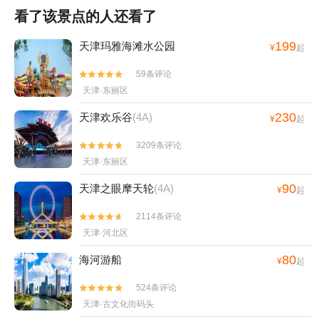
看了该景点的人还看了
199
天津玛雅海滩水公园
¥
起
59条评论


天津·东丽区
230
天津欢乐谷
(4A)
¥
起
3209条评论


天津·东丽区
90
天津之眼摩天轮
(4A)
¥
起
2114条评论


天津·河北区
80
海河游船
¥
起
524条评论


天津·古文化街码头