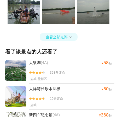
查看全部点评

看了该景点的人还看了
58
大纵湖
(4A)
¥
起
393条评论


盐城·盐都区
50
大洋湾长乐水世界
¥
起
10条评论


盐城
368
新四军纪念馆
(4A)
¥
起