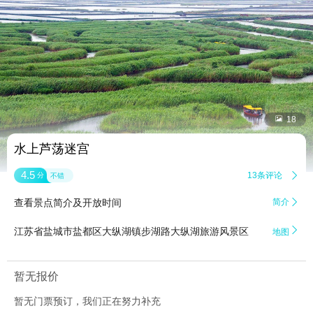


18
水上芦荡迷宫
4.5
13条评论

分
不错
查看景点简介及开放时间
简介


江苏省盐城市盐都区大纵湖镇步湖路大纵湖旅游风景区
地图
暂无报价
暂无门票预订，我们正在努力补充