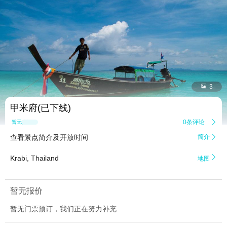


3
甲米府(已下线)
0条评论

暂无点评
查看景点简介及开放时间
简介


Krabi, Thailand
地图
暂无报价
暂无门票预订，我们正在努力补充