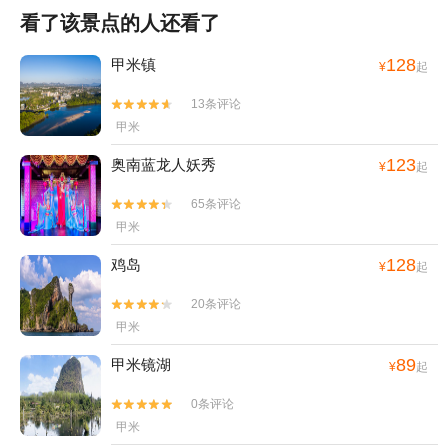
看了该景点的人还看了
128
甲米镇
¥
起
13条评论


甲米
123
奥南蓝龙人妖秀
¥
起
65条评论


甲米
128
鸡岛
¥
起
20条评论


甲米
89
甲米镜湖
¥
起
0条评论


甲米