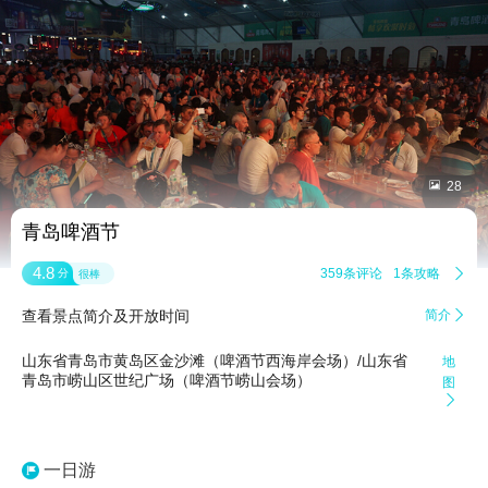


28
青岛啤酒节
4.8
359条评论
1条攻略

分
很棒
查看景点简介及开放时间
简介

山东省青岛市黄岛区金沙滩（啤酒节西海岸会场）/山东省
地
青岛市崂山区世纪广场（啤酒节崂山会场）
图

一日游