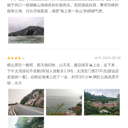
能于仰口一线领略山海相依的壮丽风光。若想挑战自我，攀登巨峰则
能将云海、日出尽收眼底，感受“海上第一名山”的磅礴气势。
w*4 2024-08-26


崂山景区一般吧，那天很闷热，山不高，建议缆车🚡上去，走下来，
下午太清游玩不坐船(等别人游船🚢1.5H)，太清宫门票27不含(据说还
是值得一看)，在附近海滩上挖了一会，到手3只小🦀,网红公路风景不
错，出片