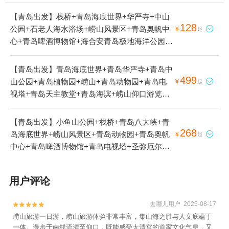
【青岛出发】栈桥+青岛海底世界+华严寺+中山
128
公园+石老人海水浴场+崂山风景区+青岛奥帆中

¥
起
心+青岛啤酒博物馆+海合安青岛极地海洋公园
+圣弥厄尔教堂+五四广场+劈柴院+崂山仰口游
览区+青岛海上观光+台东商业街+青岛火车站
【青岛出发】青岛海底世界+青岛华严寺+青岛中
+青岛啤酒节+八水河+崂山太清游览区+金沙滩
499
山公园+青岛植物园+崂山+青岛动物园+青岛电

¥
起
啤酒城+第一海水浴场--已下线+青岛市博物馆
视塔+青岛天主教堂+青岛海滨+崂山仰口游览区
+青山渔村1日游
+青岛湾+青岛海上观光+青岛火车站+青岛太平
山+青岛啤酒节+青岛世博园+八水河+崂山太清
【青岛出发】小鱼山公园+栈桥+青岛八大峡+青
游览区+崂山海上游船+青岛博物馆+青山渔村
268
岛海底世界+崂山风景区+青岛动物园+青岛奥帆

¥
起
+青岛唐岛湾1日游
中心+青岛啤酒博物馆+青岛电视塔+圣弥厄尔教
堂+青岛海滨风景区+五四广场+青岛港+八大关
+青岛海上观光+青岛火车站+青岛啤酒节+青岛
用户评论
本地玩乐+青岛云上海天+青岛奥帆海洋文化旅游
区+青岛帆船运动+青岛唐岛湾1日游
去哪儿用户 2025-08-17


崂山旅游一日游​​​​​​，崂山​旅游体验非常丰富，集山海之胜与人文底蕴于
一体。漫步于南线流清至仰口，既能感受太清宫的道家文化气息，又