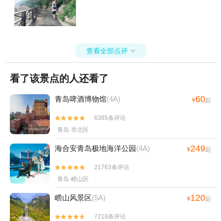
查看全部点评

看了该景点的人还看了
60
青岛啤酒博物馆
(4A)
¥
起
6385条评论


青岛·市北区
249
海合安青岛极地海洋公园
(4A)
¥
起
21763条评论


青岛·崂山区
120
崂山风景区
(5A)
¥
起
7218条评论

