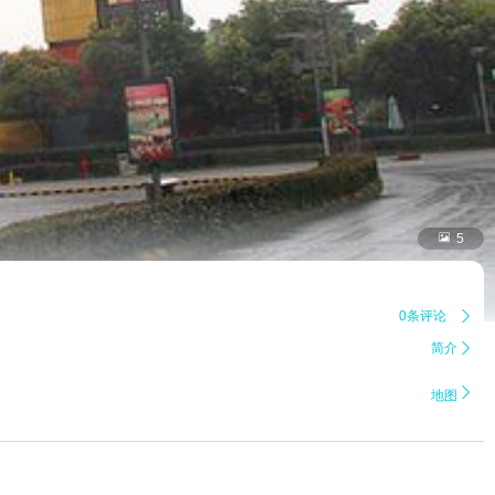

5
0条评论

简介


地图