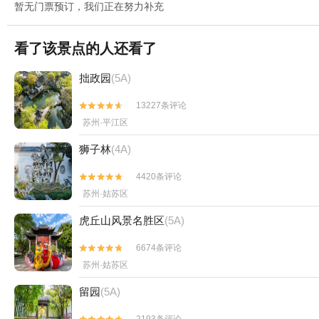
暂无门票预订，我们正在努力补充
看了该景点的人还看了
拙政园
(5A)
13227条评论


苏州·平江区
狮子林
(4A)
4420条评论


苏州·姑苏区
虎丘山风景名胜区
(5A)
6674条评论


苏州·姑苏区
留园
(5A)