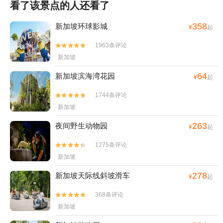
看了该景点的人还看了
358
新加坡环球影城
¥
起
1963条评论


新加坡
64
新加坡滨海湾花园
¥
起
1744条评论


新加坡
263
夜间野生动物园
¥
起
1275条评论


新加坡
278
新加坡天际线斜坡滑车
¥
起
368条评论


新加坡