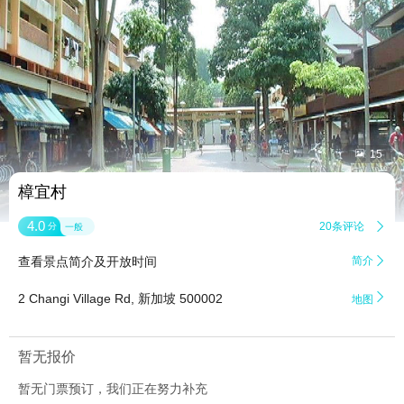


15
樟宜村
4.0
20条评论

分
一般
查看景点简介及开放时间
简介


2 Changi Village Rd, 新加坡 500002
地图
暂无报价
暂无门票预订，我们正在努力补充