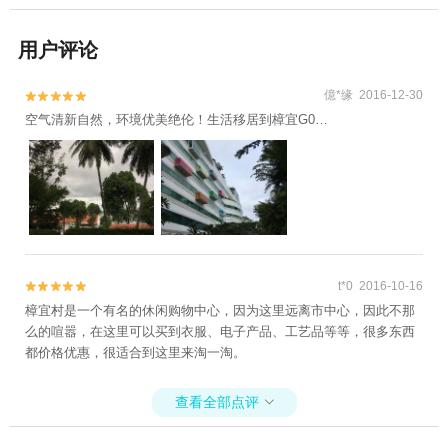
用户评论
億*缘 2016-12-30


空气清新自然，环境优美绝伦！生活移居到樟宜G0…
t*0 2016-10-16


樟宜村是一个有名的休闲购物中心，因为这里远离市中心，因此不那
么的喧嚣，在这里可以买到衣服、电子产品、工艺品等等，很多东西
都价格优惠，很适合到这里来淘一淘。
查看全部点评
