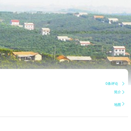

1
0条评论

简介


地图