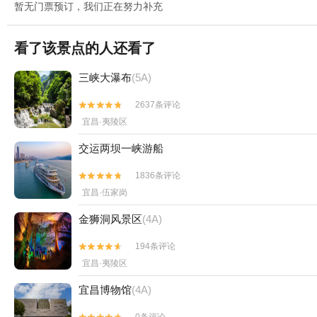
暂无门票预订，我们正在努力补充
看了该景点的人还看了
三峡大瀑布
(5A)
2637条评论


宜昌·夷陵区
交运两坝一峡游船
1836条评论


宜昌·伍家岗
金狮洞风景区
(4A)
194条评论


宜昌·夷陵区
宜昌博物馆
(4A)