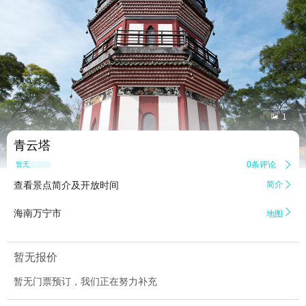


1
青云塔
0条评论

暂无点评
查看景点简介及开放时间
简介


海南万宁市
地图
暂无报价
暂无门票预订，我们正在努力补充