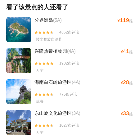
看了该景点的人还看了
119
分界洲岛
(5A)
¥
起
4662条评论


陵水黎族自治县
41
兴隆热带植物园
(4A)
¥
起
1902条评论


万宁
28
海南白石岭旅游区
(4A)
¥
起
775条评论


琼海
33
东山岭文化旅游区
(3A)
¥
起
1027条评论


万宁