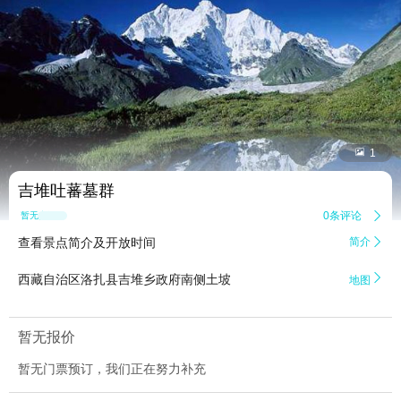


1
吉堆吐蕃墓群
0条评论

暂无点评
查看景点简介及开放时间
简介


西藏自治区洛扎县吉堆乡政府南侧土坡
地图
暂无报价
暂无门票预订，我们正在努力补充