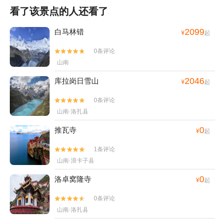
看了该景点的人还看了
2099
白马林错
¥
起
0条评论


山南
2046
库拉岗日雪山
¥
起
0条评论


山南·洛扎县
0
推瓦寺
¥
起
1条评论


山南·浪卡子县
0
洛卓窝隆寺
¥
起
0条评论


山南·洛扎县