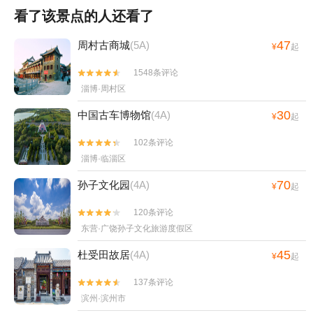
看了该景点的人还看了
47
周村古商城
(5A)
¥
起
1548条评论


淄博·周村区
30
中国古车博物馆
(4A)
¥
起
102条评论


淄博·临淄区
70
孙子文化园
(4A)
¥
起
120条评论


东营·广饶孙子文化旅游度假区
45
杜受田故居
(4A)
¥
起
137条评论


滨州·滨州市