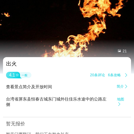


21
出火
4.1
20条评论
6条攻略

分
一般
查看景点简介及开放时间
简介

台湾省屏东县恒春古城东门城外往佳乐水途中的公路左
地图
侧

暂无报价