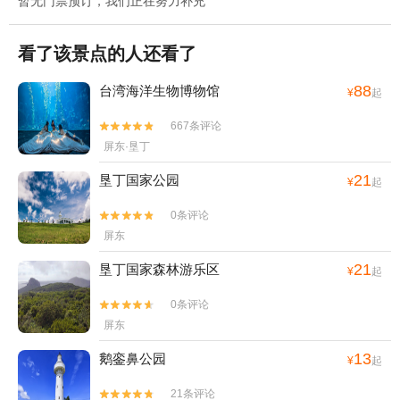
暂无门票预订，我们正在努力补充
看了该景点的人还看了
88
台湾海洋生物博物馆
¥
起
667条评论


屏东·垦丁
21
垦丁国家公园
¥
起
0条评论


屏东
21
垦丁国家森林游乐区
¥
起
0条评论


屏东
13
鹅銮鼻公园
¥
起
21条评论

