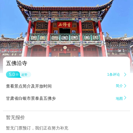


1
五佛沿寺
5.0
1条评论

分
超赞
查看景点简介及开放时间
简介


甘肃省白银市景泰县五佛乡
地图
暂无报价
暂无门票预订，我们正在努力补充