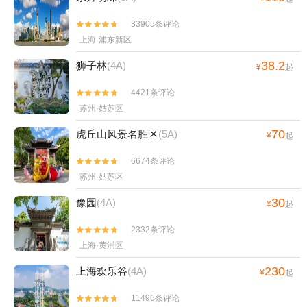
33905条评论


上海·浦东新区
38.2
狮子林
(4A)
¥
起
4421条评论


苏州·姑苏区
70
虎丘山风景名胜区
(5A)
¥
起
6674条评论


苏州·姑苏区
30
豫园
(4A)
¥
起
2332条评论


上海·黄浦区
230
上海欢乐谷
(4A)
¥
起
11496条评论

