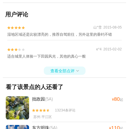
用户评论
山*雪 2015-08-05


湿地区域还是比较漂亮的，推荐自驾前往，另外这里的垂钓不错
e*4 2015-02-02


适合城里人体验一下田园风光，其他的真心一般
查看全部点评

看了该景点的人还看了
80
拙政园
(5A)
¥
起
13234条评论


苏州·平江区
110
东方明珠
(5A)
¥
起