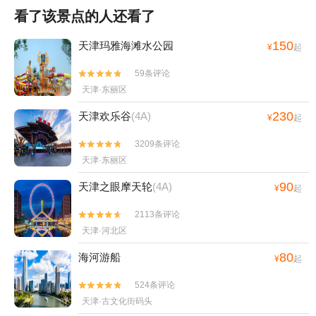
看了该景点的人还看了
150
天津玛雅海滩水公园
¥
起
59条评论


天津·东丽区
230
天津欢乐谷
(4A)
¥
起
3209条评论


天津·东丽区
90
天津之眼摩天轮
(4A)
¥
起
2113条评论


天津·河北区
80
海河游船
¥
起
524条评论


天津·古文化街码头