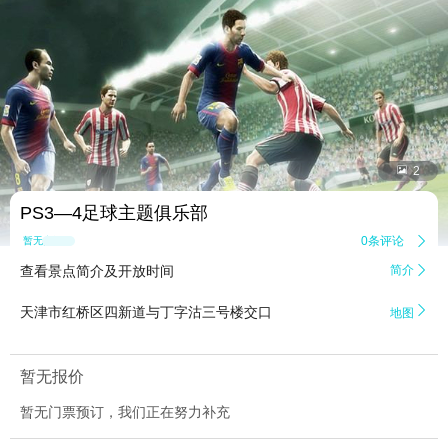


2
PS3—4足球主题俱乐部
0条评论

暂无点评
查看景点简介及开放时间
简介


天津市红桥区四新道与丁字沽三号楼交口
地图
暂无报价
暂无门票预订，我们正在努力补充