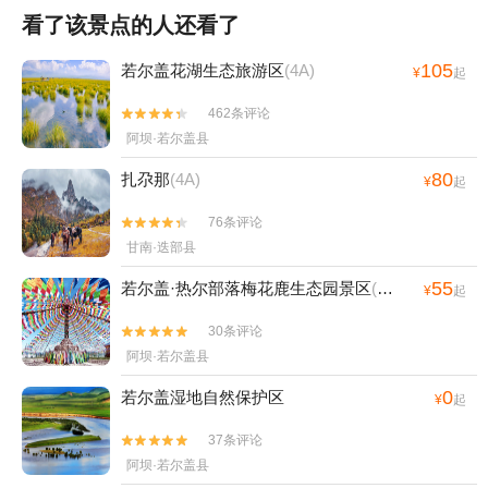
看了该景点的人还看了
105
若尔盖花湖生态旅游区
(4A)
¥
起
462条评论


阿坝·若尔盖县
80
扎尕那
(4A)
¥
起
76条评论


甘南·迭部县
55
若尔盖·热尔部落梅花鹿生态园景区
(3A)
¥
起
30条评论


阿坝·若尔盖县
0
若尔盖湿地自然保护区
¥
起
37条评论


阿坝·若尔盖县