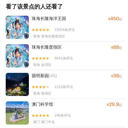
看了该景点的人还看了
450
珠海长隆海洋王国
¥
起
15054条评论


珠海·珠海长隆度假区
89
珠海长隆度假区
¥
起
9641条评论


珠海·金湾区
39
圆明新园
(4A)
¥
起
1210条评论


珠海·香洲区
29.9
澳门科学馆
¥
起
248条评论


澳门·澳门半岛