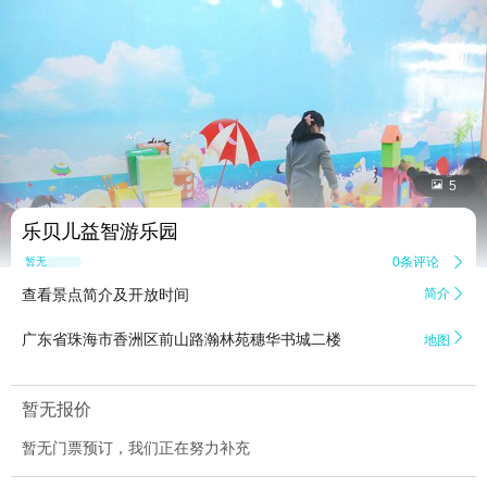


5
乐贝儿益智游乐园
0条评论

暂无点评
查看景点简介及开放时间
简介


广东省珠海市香洲区前山路瀚林苑穗华书城二楼
地图
暂无报价
暂无门票预订，我们正在努力补充