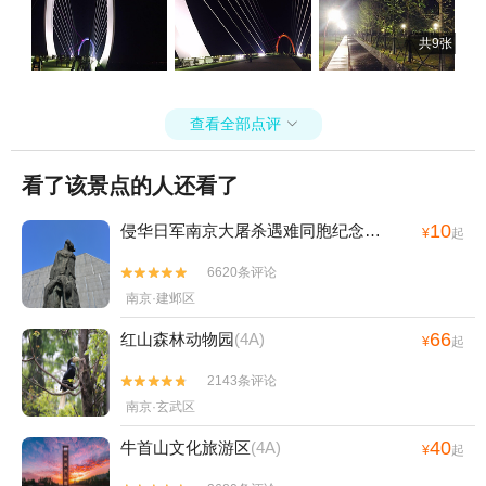
共9张
查看全部点评

看了该景点的人还看了
10
侵华日军南京大屠杀遇难同胞纪念馆
(4A)
¥
起
6620条评论


南京·建邺区
66
红山森林动物园
(4A)
¥
起
2143条评论


南京·玄武区
40
牛首山文化旅游区
(4A)
¥
起