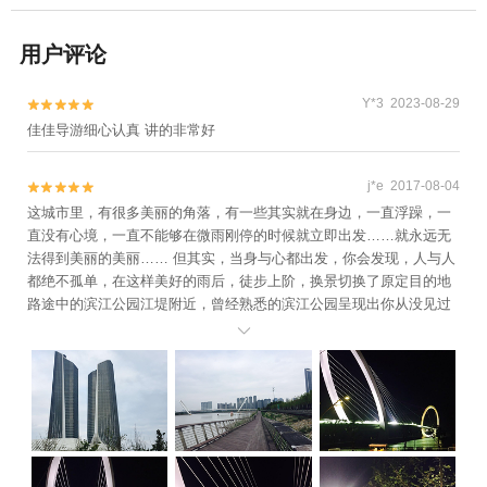
用户评论
Y*3 2023-08-29


佳佳导游细心认真 讲的非常好
j*e 2017-08-04


这城市里，有很多美丽的角落，有一些其实就在身边，一直浮躁，一
直没有心境，一直不能够在微雨刚停的时候就立即出发……就永远无
法得到美丽的美丽…… 但其实，当身与心都出发，你会发现，人与人
都绝不孤单，在这样美好的雨后，徒步上阶，换景切换了原定目的地
路途中的滨江公园江堤附近，曾经熟悉的滨江公园呈现出你从没见过
的美景——不但清代文物“太阳宫”未有得见，满地落英缤纷的晚樱花让

人怀想西湖边灵隐路上最美好的时光，甚至连，3点时候那高达50米的
音乐喷泉也不会偶遇…… 什么水游城，虹悦城，甚至什么西湖盛景喷
泉，其实都有点弱爆了，这里居然有高潮处如天梯般壮烈的水柱，整
个公园立即幻化成迷雾森林般梦幻起来。这也是迪拜塔下的连片喷泉
盛世无法企及的…… 这个午后，心都美丽起来：）