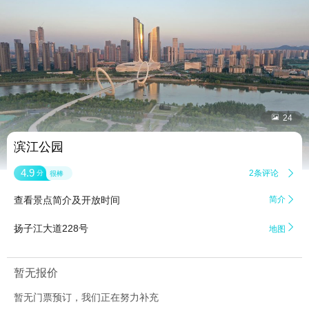


24
滨江公园
4.9
2条评论

分
很棒
查看景点简介及开放时间
简介


扬子江大道228号
地图
暂无报价
暂无门票预订，我们正在努力补充