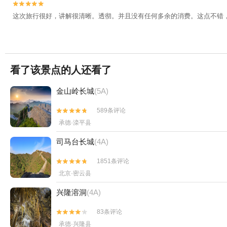


这次旅行很好，讲解很清晰。透彻。并且没有任何多余的消费。这点不错
看了该景点的人还看了
金山岭长城
(5A)
589条评论


承德·滦平县
司马台长城
(4A)
1851条评论


北京·密云县
兴隆溶洞
(4A)
83条评论


承德·兴隆县