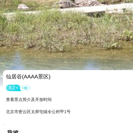
仙居谷(AAAA景区)
4.2
分
一般
查看景点简介及开放时间
北京市密云区太师屯镇令公村甲1号