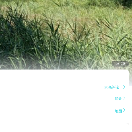

29
26条评论

简介


地图