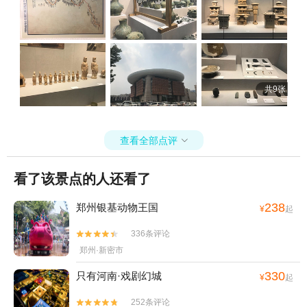
共9张
查看全部点评

看了该景点的人还看了
238
郑州银基动物王国
¥
起
336条评论


郑州·新密市
330
只有河南·戏剧幻城
¥
起
252条评论

