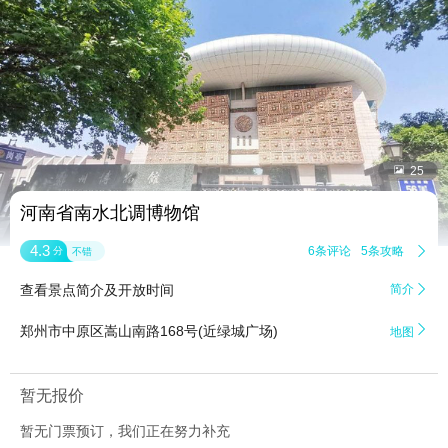


25
河南省南水北调博物馆
4.3
6条评论
5条攻略

分
不错
查看景点简介及开放时间
简介


郑州市中原区嵩山南路168号(近绿城广场)
地图
暂无报价
暂无门票预订，我们正在努力补充