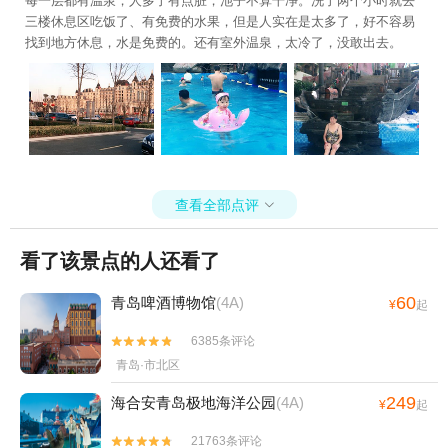
每一层都有温泉，人多了有点脏，池子不算干净。洗了两个小时就去
三楼休息区吃饭了、有免费的水果，但是人实在是太多了，好不容易
找到地方休息，水是免费的。还有室外温泉，太冷了，没敢出去。
查看全部点评

看了该景点的人还看了
60
青岛啤酒博物馆
(4A)
¥
起
6385条评论


青岛·市北区
249
海合安青岛极地海洋公园
(4A)
¥
起
21763条评论

