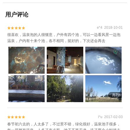
用户评论
e*4 2018-10-01


很喜欢，温泉泡的人很惬意，户外有四个池，可以一边看风景一边泡
温泉，户内有十来个池，各不相同，挺好的，下次还会再去
共7张
l*u 2017-02-03


春节初六去的，人太多了，不过景不错，绿化很好，温泉池子很多，