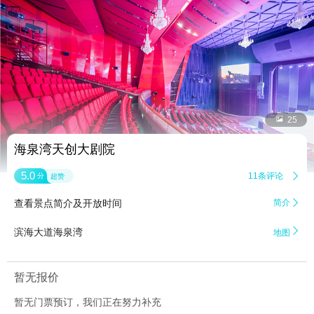


25
海泉湾天创大剧院
5.0
11条评论

分
超赞
查看景点简介及开放时间
简介


滨海大道海泉湾
地图
暂无报价
暂无门票预订，我们正在努力补充