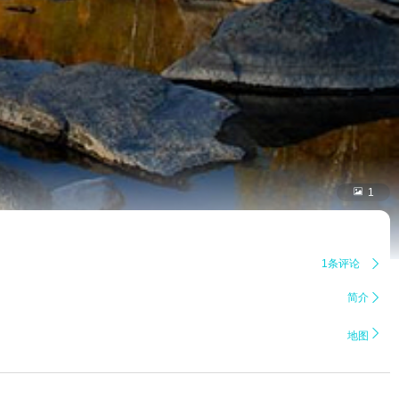

1
1条评论

简介


地图