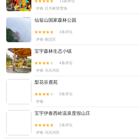
13条评论


伊春·日月峡滑雪场
仙翁山国家森林公园
4条评论


伊春·南岔区
宝宇森林生态小镇
4条评论


伊春·乌马河区
梨花谷鹿苑
0条评论


伊春
宝宇伊春西岭温泉度假山庄
2条评论


伊春·乌马河区