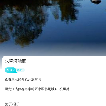
永翠河漂流
5.0
分
超赞
查看景点简介及开放时间
黑龙江省伊春市带岭区永翠林场以东3公里处
暂无报价