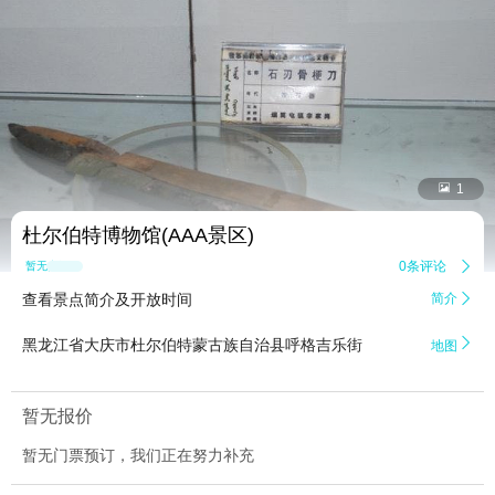


1
杜尔伯特博物馆(AAA景区)
0条评论

暂无点评
查看景点简介及开放时间
简介


黑龙江省大庆市杜尔伯特蒙古族自治县呼格吉乐街
地图
暂无报价
暂无门票预订，我们正在努力补充