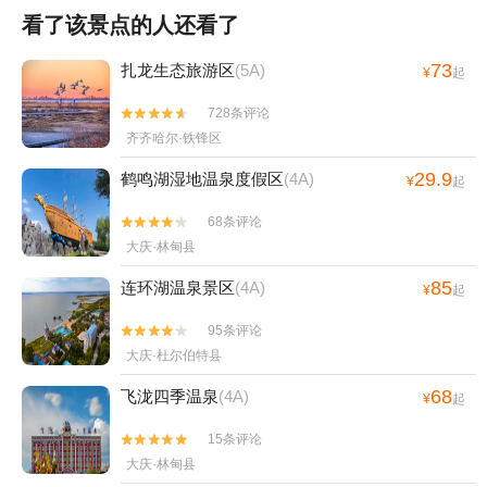
看了该景点的人还看了
73
扎龙生态旅游区
(5A)
¥
起
728条评论


齐齐哈尔·铁锋区
29.9
鹤鸣湖湿地温泉度假区
(4A)
¥
起
68条评论


大庆·林甸县
85
连环湖温泉景区
(4A)
¥
起
95条评论


大庆·杜尔伯特县
68
飞泷四季温泉
(4A)
¥
起
15条评论


大庆·林甸县