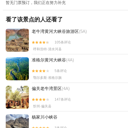
暂无门票预订，我们正在努力补充
看了该景点的人还看了
老牛湾黄河大峡谷旅游区
(5A)
105条评论


呼和浩特·清水河县
准格尔黄河大峡谷
(4A)
5条评论


鄂尔多斯·准格尔旗
偏关老牛湾景区
(4A)
147条评论


忻州·偏关县
杨家川小峡谷