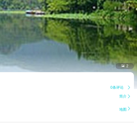

2
0条评论

简介


地图