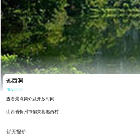
迤西洞
暂无点评
查看景点简介及开放时间
山西省忻州市偏关县迤西村
暂无报价