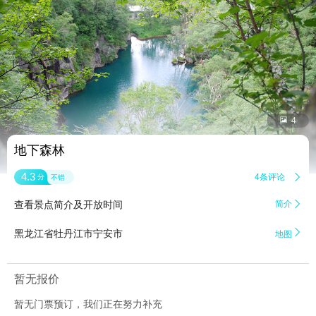


4
地下森林
4.3
4条评论

分
不错
查看景点简介及开放时间
简介


黑龙江省牡丹江市宁安市
地图
暂无报价
暂无门票预订，我们正在努力补充