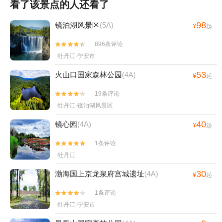
看了该景点的人还看了
98
镜泊湖风景区
(5A)
¥
起
896条评论


牡丹江·宁安市
53
火山口国家森林公园
(4A)
¥
起
19条评论


牡丹江·镜泊湖风景区
40
镜心园
(4A)
¥
起
1条评论


牡丹江
30
渤海国上京龙泉府宫城遗址
(4A)
¥
起
1条评论


牡丹江·宁安市