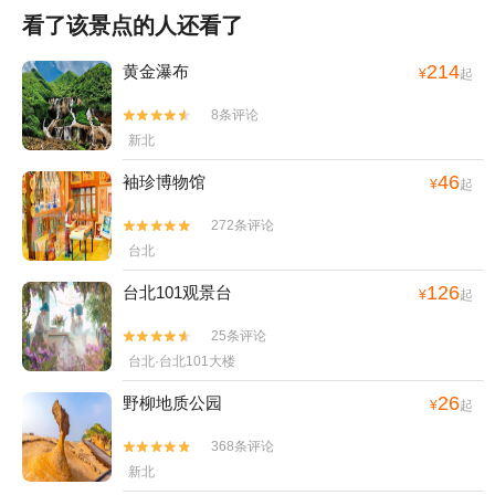
看了该景点的人还看了
214
黄金瀑布
¥
起
8条评论


新北
46
袖珍博物馆
¥
起
272条评论


台北
126
台北101观景台
¥
起
25条评论


台北·台北101大楼
26
野柳地质公园
¥
起
368条评论


新北