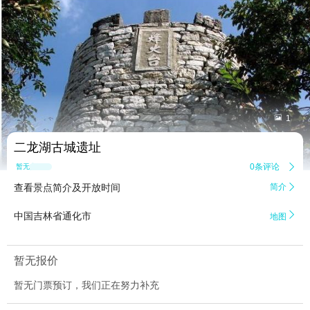


1
二龙湖古城遗址
0条评论

暂无点评
查看景点简介及开放时间
简介


中国吉林省通化市
地图
暂无报价
暂无门票预订，我们正在努力补充