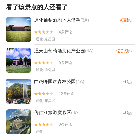
看了该景点的人还看了
38
通化葡萄酒地下大酒窖
(3A)
¥
起
4条评论


通化·东昌区
29.9
通天山葡萄酒文化产业园
(4A)
¥
起
0条评论


通化·通化县
0
白鸡峰国家森林公园
(4A)
¥
起
12条评论


通化·东昌区
0
佟佳江旅游度假区
(4A)
¥
起
0条评论


通化