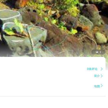

1
0条评论

简介


地图