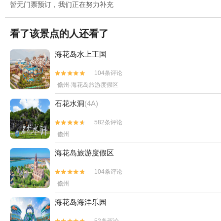
暂无门票预订，我们正在努力补充
看了该景点的人还看了
海花岛水上王国
104条评论


儋州·海花岛旅游度假区
石花水洞
(4A)
582条评论


儋州
海花岛旅游度假区
104条评论


儋州
海花岛海洋乐园