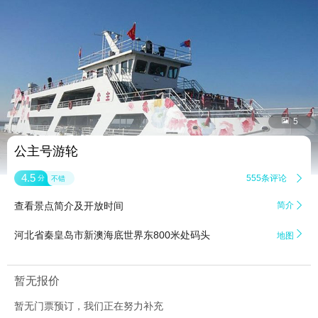


5
公主号游轮
4.5
555条评论

分
不错
查看景点简介及开放时间
简介


河北省秦皇岛市新澳海底世界东800米处码头
地图
暂无报价
暂无门票预订，我们正在努力补充