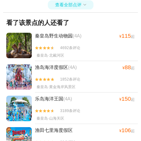
查看全部点评

看了该景点的人还看了
115
秦皇岛野生动物园
(4A)
¥
起
4692条评论


秦皇岛·北戴河区
88
渔岛海洋度假区
(4A)
¥
起
1852条评论


秦皇岛·黄金海岸风景区
150
乐岛海洋王国
(4A)
¥
起
3189条评论


秦皇岛·山海关区
106
渔田七里海度假区
¥
起