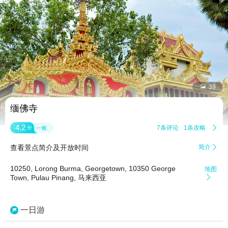


39
缅佛寺
4.2
7条评论
1条攻略

分
一般
查看景点简介及开放时间
简介

10250, Lorong Burma, Georgetown, 10350 George
地图
Town, Pulau Pinang, 马来西亚

一日游