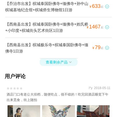
【乔治市出发】槟城泰国卧佛寺+缅佛寺+孙中山
633

¥
起
槟城基地纪念馆+槟城侨生博物馆1日游
【西南县出发】槟城泰国卧佛寺+缅佛寺+姓氏桥
1467

¥
起
+小印度+槟城街头艺术街区1日游
【西南县出发】槟城极乐寺+槟城泰国卧佛寺+缅
79

¥
起
佛寺1日游
查看剩余产品

用户评论
l*y 2018-05-11


酒店门口有老公大排档，随便吃点，很不错的！吃完回酒店睡觉下午
出来觅食，街上随拍