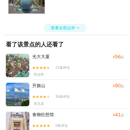
查看全部点评

看了该景点的人还看了
56
光大大厦
¥
起
22条评论


乔治市
90
升旗山
¥
起
36条评论


东北县
41
食物狂想馆
¥
起
0条评论

