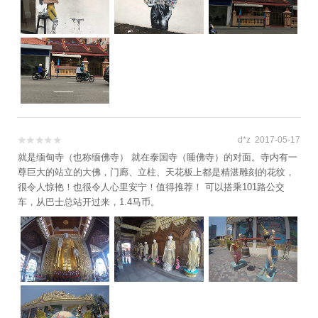
d*z 2017-05-17


就是缅甸寺（也称缅佛寺） 就在泰国寺（睡佛寺）的对面。寺内有一
尊巨大的站立的大佛，门廊、立柱、天花板上都是精湛雕刻的花纹，
很令人惊艳！也很令人心里安宁！值得推荐！ 可以搭乘101路公交
车，从巴士总站开过来，1.4马币。