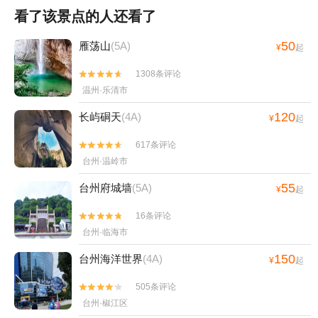
看了该景点的人还看了
50
雁荡山
(5A)
¥
起
1308条评论


温州·乐清市
120
长屿硐天
(4A)
¥
起
617条评论


台州·温岭市
55
台州府城墙
(5A)
¥
起
16条评论


台州·临海市
150
台州海洋世界
(4A)
¥
起
505条评论


台州·椒江区