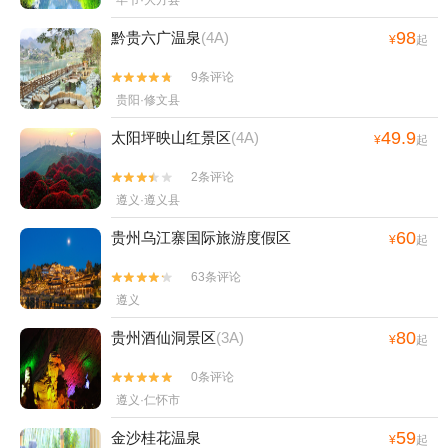
毕节·大方县
98
黔贵六广温泉
(4A)
¥
起
9条评论


贵阳·修文县
49.9
太阳坪映山红景区
(4A)
¥
起
2条评论


遵义·遵义县
60
贵州乌江寨国际旅游度假区
¥
起
63条评论


遵义
80
贵州酒仙洞景区
(3A)
¥
起
0条评论


遵义·仁怀市
59
金沙桂花温泉
¥
起